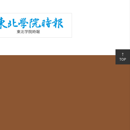
↑
TOP