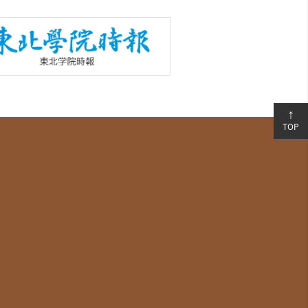
↑
TOP